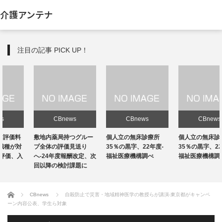
介護アンテナ
注目の記事 PICK UP！
CBnews
CBnews
CBnews
敷地内薬局持つグルー
個人立の無床診療所
個人立の無床診療所
プ全体の評価見送り
35％の黒字、22年度-
35％の黒字、22年度-
へ-24年度報酬改定、次
福祉医療機構調べ
福祉医療機構調べ
回以降の検討課題に
ホーム
CBnews
自殺防止で災害・地域精神医学の教授らが講演-東京都がキャンペ
ーン内容公表、学生ら対象