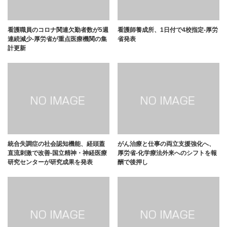
看護職員のコロナ関連欠勤者数が5週
看護師養成所、1日付で4校指定-厚労
連続減少-厚労省が重点医療機関の集
省発表
計更新
統合失調症の社会認知機能、経頭蓋
がん治療と仕事の両立支援強化へ、
直流刺激で改善-国立精神・神経医療
厚労省-化学療法外来へのシフトを報
研究センターが研究成果を発表
酬で後押し