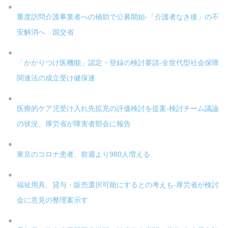
重度訪問介護事業者への補助で公募開始-「介護者なき後」の不
安解消へ 国交省
「かかりつけ医機能」認定・登録の検討要請-全世代型社会保障
関連法の成立受け健保連
医療的ケア児受け入れ先拡充の評価検討を提案-検討チーム議論
の状況、厚労省が障害者部会に報告
東京のコロナ患者、前週より980人増える
福祉用具、貸与・販売選択可能にするとの考えも-厚労省が検討
会に意見の整理案示す