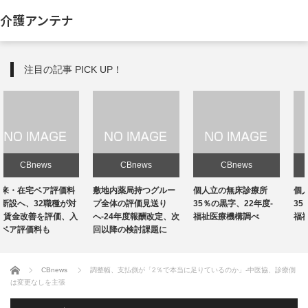
介護アンテナ
注目の記事 PICK UP！
CBnews
CBnews
CBnews
敷地内薬局持つグルー
個人立の無床診療所
個人立の無床診療所
プ全体の評価見送り
35％の黒字、22年度-
35％の黒字、22年度-
へ-24年度報酬改定、次
福祉医療機構調べ
福祉医療機構調べ
回以降の検討課題に
ホーム
CBnews
調整幅、支払側が「2％で本当に足りているのか」-中医協、診療側
は変更なしを主張