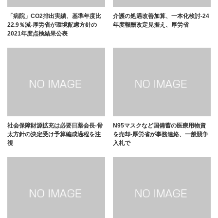
「病院」CO2排出実績、基準年度比
介護の処遇改善加算、一本化検討-24
22.9％減-厚労省が環境配慮方針の
年度報酬改定見据え、厚労省
2021年度点検結果公表
社会保障財源拡充は必要日薬会長-骨
N95マスクなど国備蓄の医療用物資
太方針の決定受け予算編成過程を注
を売却-厚労省が事務連絡、一般競争
視
入札で