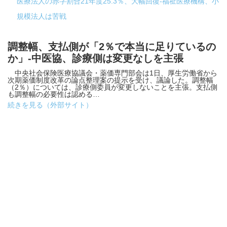
医療法人の赤字割合21年度25.3％、大幅回復-福祉医療機構、小
規模法人は苦戦
調整幅、支払側が「2％で本当に足りているの
か」-中医協、診療側は変更なしを主張
中央社会保険医療協議会・薬価専門部会は1日、厚生労働省から
次期薬価制度改革の論点整理案の提示を受け、議論した。調整幅
（2％）については、診療側委員が変更しないことを主張。支払側
も調整幅の必要性は認める…
続きを見る（外部サイト）