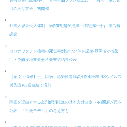
貸与種目の販売移行、貸与単品プラン俎上に 「貸与・販売種
目のあり方検」初開催
外国人患者受入体制、病院9割超が把握・課題抽出せず-厚労省
調査
コロナワクチン接種の死亡事例含む27件を認定-厚労省が感染
症・予防接種審査分科会審議結果公表
【感染症情報】手足口病・感染性胃腸炎4週連続増-RSウイルス
感染症も2週連続で増加
障害を理由とする差別解消推進の基本方針改定へ-内閣府が案を
公表、「社会モデル」の考え方も