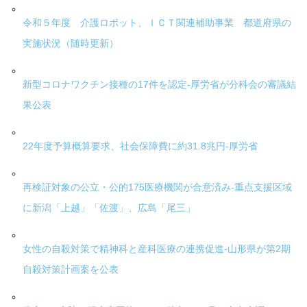
令和５年度 介護ロボット、ＩＣＴ関連補助事業 都道府県の
実施状況（随時更新）
新型コロナワクチン接種の17件を認定-厚労省が分科会の審議結
果公表
22年度予算概算要求、社会保障費に約31.8兆円-厚労省
再検証対象の公立・公的175医療機関が合意済み-重点支援区域
に新潟「上越」「佐渡」、広島「尾三」
女性の自殺対策で精神科と産科医療の連携促進-山形県が第2期
自殺対策計画案を公表