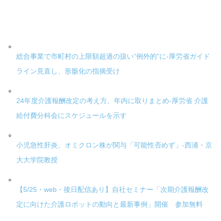
総合事業で市町村の上限額超過の扱い“例外的”に-厚労省ガイド
ライン見直し、形骸化の指摘受け
24年度介護報酬改定の考え方、年内に取りまとめ-厚労省 介護
給付費分科会にスケジュールを示す
小児急性肝炎、オミクロン株が関与「可能性否めず」-西浦・京
大大学院教授
【5/25・web・後日配信あり】自社セミナー「次期介護報酬改
定に向けた介護ロボットの動向と最新事例」開催 参加無料