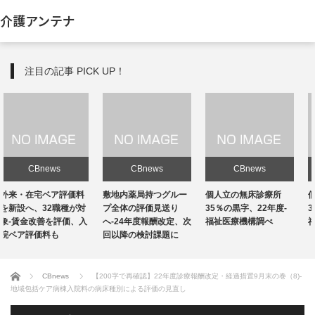
介護アンテナ
注目の記事 PICK UP！
CBnews
CBnews
CBnews
敷地内薬局持つグルー
個人立の無床診療所
個人立の無床診療所
プ全体の評価見送り
35％の黒字、22年度-
35％の黒字、22年度-
へ-24年度報酬改定、次
福祉医療機構調べ
福祉医療機構調べ
回以降の検討課題に
ホーム
CBnews
【200字で再確認】22年度診療報酬改定・経過措置9月末の巻（8)-
地域包括ケア病棟入院料の病床種別による評価の見直し