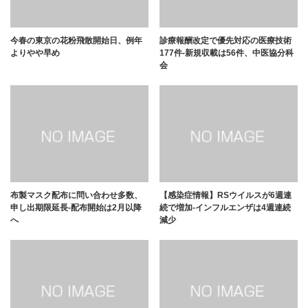
今春の東京の花粉飛散開始日、例年
診療報酬改定で優先対応の医療技術
よりやや早め
177件-新規収載は56件、中医協分科
会
布製マスク配布に問い合わせ多数、
【感染症情報】RSウイルスが6週連
申し出期限延長-配布開始は2月以降
続で増加-インフルエンザは4週連続
へ
減少