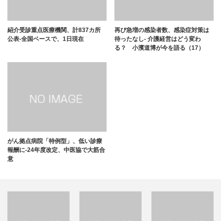
紹介受診重点医療機関、計837カ所
再び急増の感染者数、感染症対策は
公表-全国ベースで、1日現在
待ったなし- 介護経営はどう変わ
る？ 小濱道博が今を語る（17）
がん拠点病院「特例型」、低い診療
報酬に-24年度改定、中医協で大筋合
意