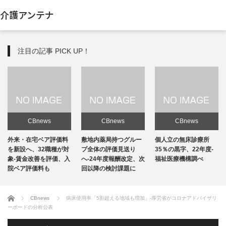
介護アンテナ
注目の記事 PICK UP！
CBnews
CBnews
CBnews
敷地内薬局持つグルー
個人立の無床診療所
個人立の無床診療所
プ全体の評価見送り
35％の黒字、22年度-
35％の黒字、22年度-
へ-24年度報酬改定、次
福祉医療機構調べ
福祉医療機構調べ
回以降の検討課題に
ホーム
CBnews
病床使用率「5割超える地域も増加」-厚労省がコロナアドバイザリ
ーボードの分析公表