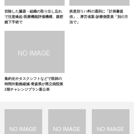
切除した臓器・組織の取り出し忘れ
疾患別リハ料の通則に「計画書提
で注意喚起-医療機能評価機構、腹腔
供」、厚労省案-診療側委員「別の方
鏡下手術で
法で」
集約化やタスクシフトなどで医師の
時間外勤務縮減-青森県が県立病院第
2期チャレンジプラン案公表