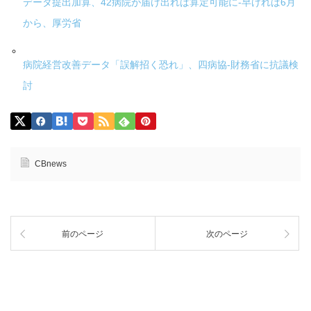
データ提出加算、42病院が届け出れば算定可能に-早ければ6月
から、厚労省
病院経営改善データ「誤解招く恐れ」、四病協-財務省に抗議検
討
CBnews
前のページ
次のページ