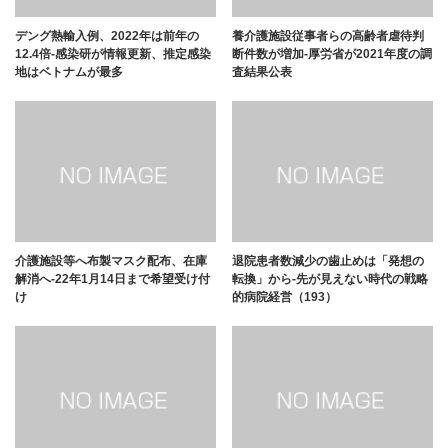
デング熱輸入例、2022年は前年の
養介護施設従事者らの高齢者虐待判
12.4倍-感染研が情報更新、推定感染
断件数が増加-厚労省が2021年度の調
地はベトナムが最多
査結果公表
介護施設等へ布製マスク配布、在庫
退院患者数減少の歯止めは「発想の
解消へ-22年1月14日まで希望受け付
転換」から-先が見えない時代の戦略
け
的病院経営（193）