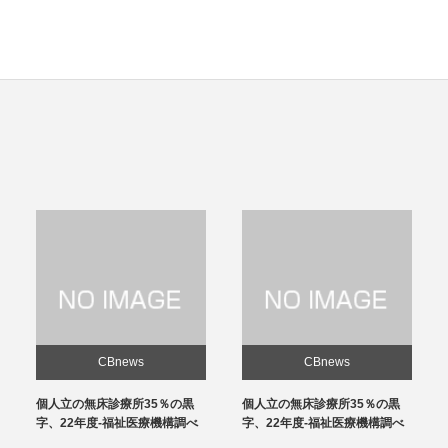
CBnews
CBnews
個人立の無床診療所35％の黒
感染対策向上加算、介護施設と
字、22年度-福祉医療機構調べ
の協力体制を要件化-24年度報
酬改定