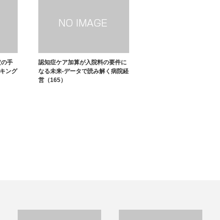
定の手
認知症ケア加算が入院料の要件に
ーキング
なる未来-データで読み解く病院経
営（165）