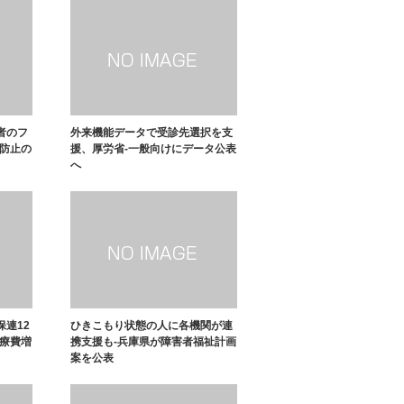
者のフ
外来機能データで受診先選択を支
染防止の
援、厚労省-一般向けにデータ公表
へ
連12
ひきこもり状態の人に各機関が連
医療費増
携支援も-兵庫県が障害者福祉計画
案を公表