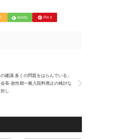
S
feedly
Pin it
春の建議 多くの問題をはらんでいる」
医会長-急性期一般入院料廃止の検討な
に対し