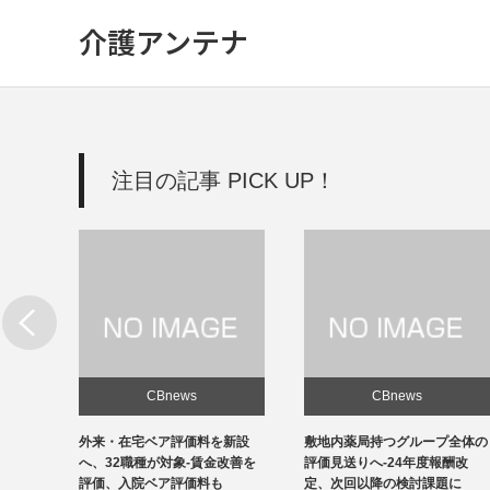
介護アンテナ
注目の記事 PICK UP！
CBnews
CBnews
新設
敷地内薬局持つグループ全体の
個人立の無床診療所35％の黒
改善を
評価見送りへ-24年度報酬改
字、22年度-福祉医療機構調べ
定、次回以降の検討課題に