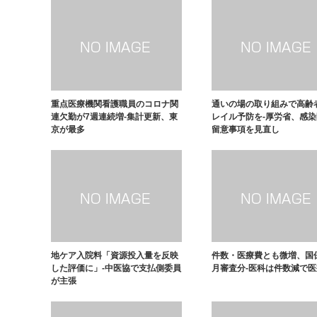
重点医療機関看護職員のコロナ関
通いの場の取り組みで高齢
連欠勤が7週連続増-集計更新、東
レイル予防を-厚労省、感
京が最多
留意事項を見直し
地ケア入院料「資源投入量を反映
件数・医療費とも微増、国保
した評価に」-中医協で支払側委員
月審査分-医科は件数減で
が主張