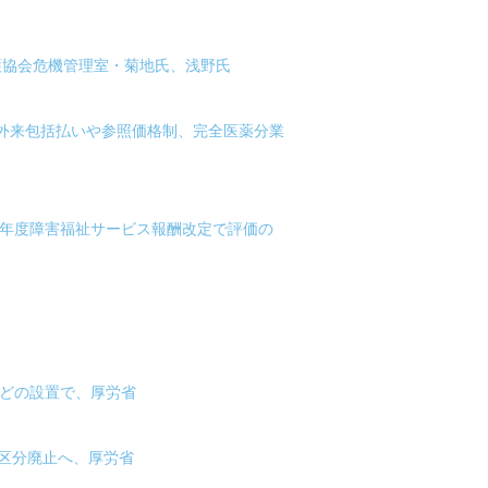
護協会危機管理室・菊地氏、浅野氏
-外来包括払いや参照価格制、完全医薬分業
4年度障害福祉サービス報酬改定で評価の
などの設置で、厚労省
区分廃止へ、厚労省