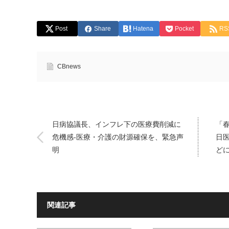
Post
Share
Hatena
Pocket
RS
CBnews
日病協議長、インフレ下の医療費削減に
「
危機感-医療・介護の財源確保を、緊急声
日
明
ど
関連記事