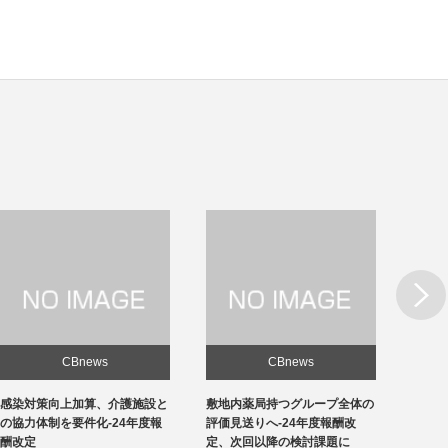
Next
CBnews
CBnews
敷地内薬局持つグループ全体の
急性期1の在院日数、支払側
東京の
評価見送りへ-24年度報酬改
「14日以内」主張-診療側「分
ロナ患
定、次回以降の検討課題に
化の前につぶれる」、公益裁定
超