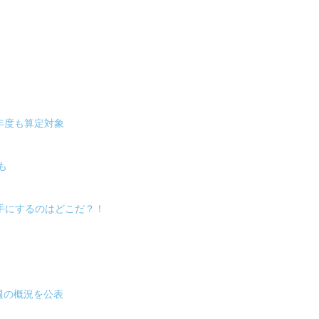
年度も算定対象
も
冠を手にするのはどこだ？！
週の概況を公表